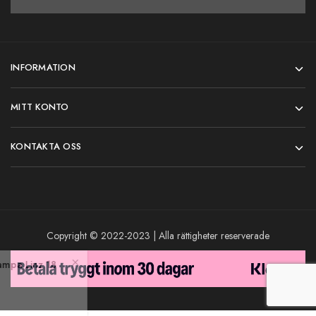
INFORMATION
MITT KONTO
KONTAKTA OSS
Copyright © 2022-2023 | Alla rättigheter reserverade
chased
Taklampa Linz 18
go
t