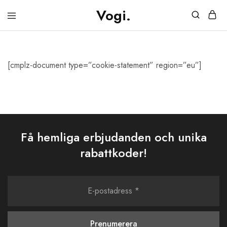
Vogi.
Vogi.se
Möbler
&
Belysning
[cmplz-document type=”cookie-statement” region=”eu”]
Få hemliga erbjudanden och unika
rabattkoder!