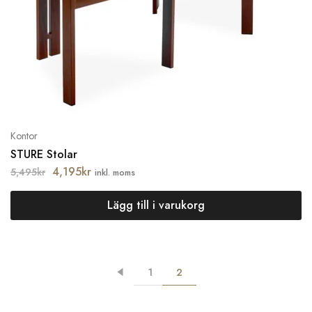
Kontor
STURE Stolar
4,195
kr
5,495
kr
inkl. moms
Lägg till i varukorg
1
2