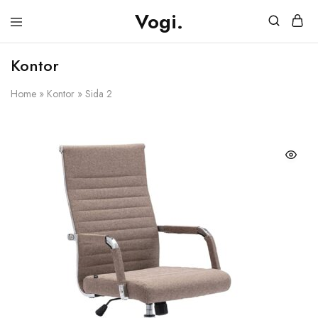
Vogi.
Vogi.se
Möbler
&
Kontor
Belysning
Home
»
Kontor
»
Sida 2