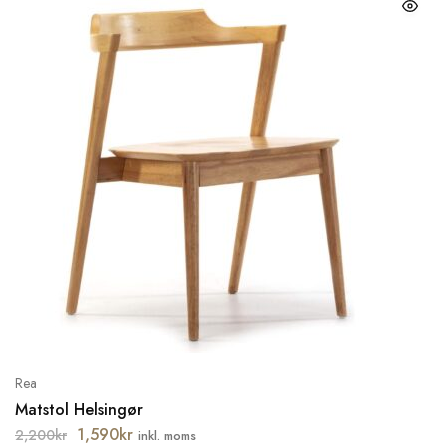
Rea
Matstol Helsingør
1,590
kr
2,200
kr
inkl. moms