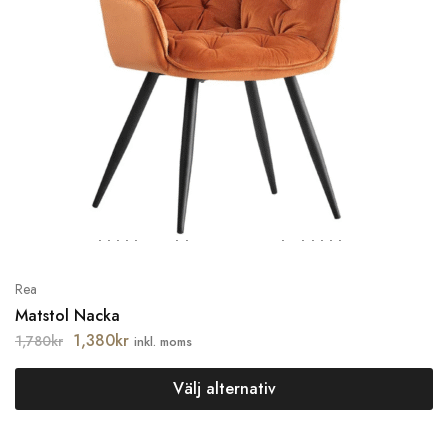
Rea
Matstol Nacka
1,380
kr
1,780
kr
inkl. moms
Välj alternativ