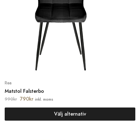
Rea
Matstol Falsterbo
790
kr
990
kr
inkl. moms
Välj alternativ