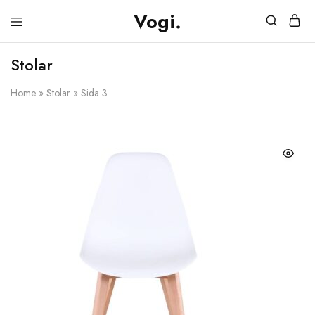
Vogi.
Vogi.se
Möbler
&
Stolar
Belysning
Home
»
Stolar
»
Sida 3