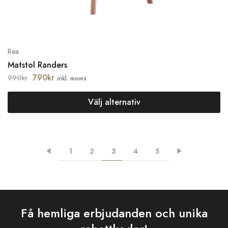
Rea
Matstol Randers
790
kr
990
kr
inkl. moms
Välj alternativ
1
2
3
4
5
Få hemliga erbjudanden och unika