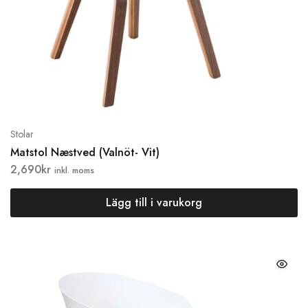
Stolar
Matstol Næstved (Valnöt- Vit)
2,690
kr
inkl. moms
Lägg till i varukorg