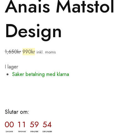
Anais Matstol
Design
1,650
kr
990
kr
inkl. moms
I lager
Säker betalning med klarna
Slutar om:
00
11
59
53
DAGAR
TIMMAR
MINUTER
SEKUNDER