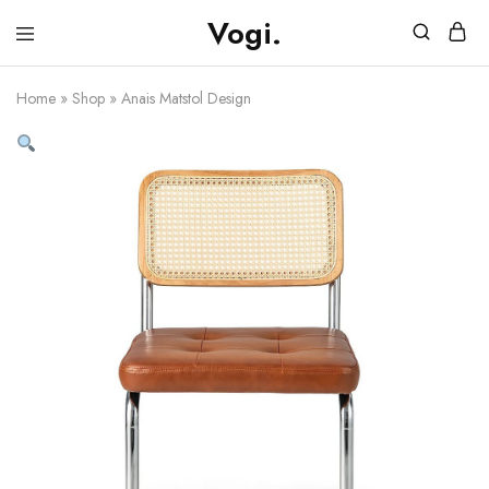
Vogi.
Vogi.se
Möbler
&
Belysning
Home
»
Shop
»
Anais Matstol Design