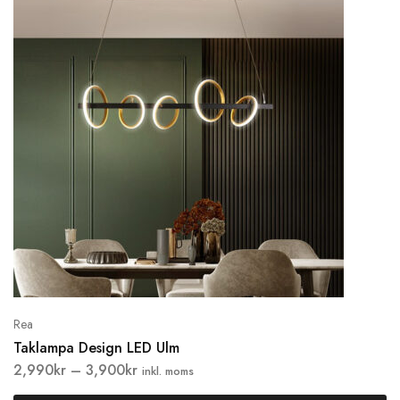
Rea
Taklampa Design LED Ulm
2,990
kr
–
3,900
kr
inkl. moms