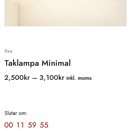
Rea
Taklampa Minimal
2,500
kr
–
3,100
kr
inkl. moms
Slutar om:
00
11
59
54