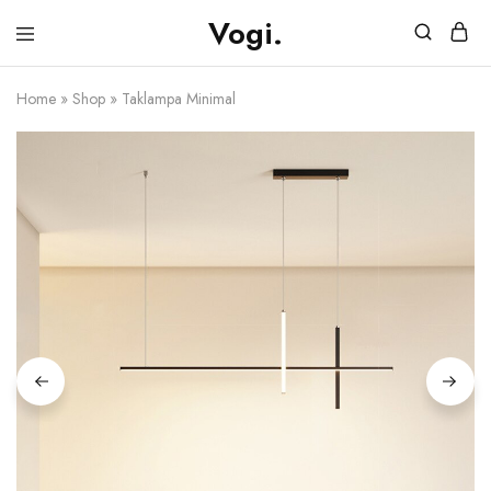
Vogi.
Vogi.se
Möbler
&
Belysning
Home
»
Shop
»
Taklampa Minimal