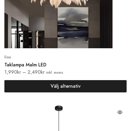
Rea
Taklampa Malm LED
1,990
kr
–
2,490
kr
inkl. moms
Välj alternativ