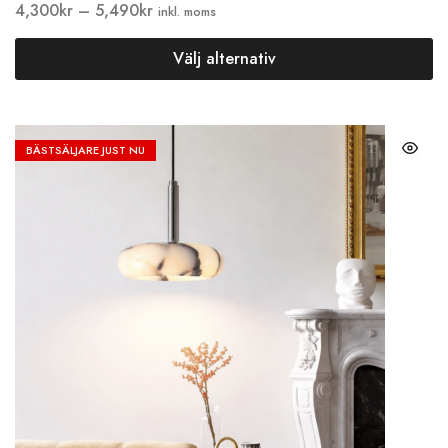
4,300
kr
–
5,490
kr
inkl. moms
Välj alternativ
BÄSTSÄLJARE JUST NU