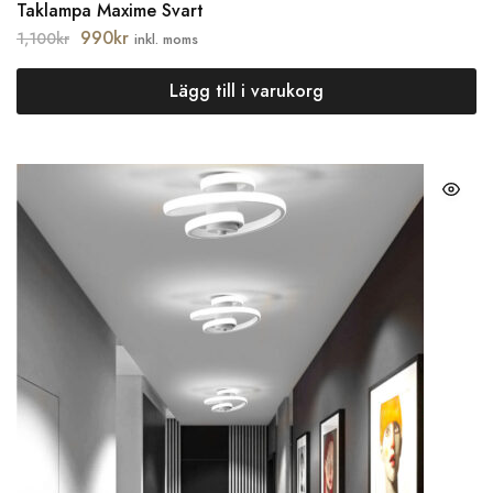
Taklampa Maxime Svart
990
kr
1,100
kr
inkl. moms
Lägg till i varukorg