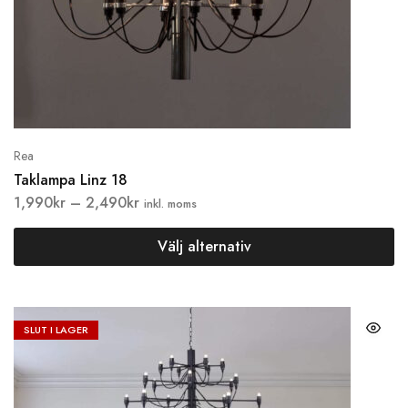
Rea
Taklampa Linz 18
1,990
kr
–
2,490
kr
inkl. moms
Välj alternativ
SLUT I LAGER