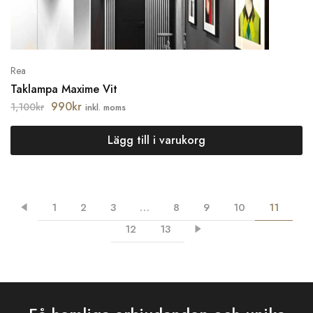
Rea
Taklampa Maxime Vit
990
kr
1,100
kr
inkl. moms
Lägg till i varukorg
1
2
3
…
8
9
10
11
12
13