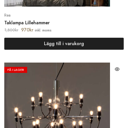
Rea
Taklampa Lillehammer
970
kr
1,800
kr
inkl. moms
Lägg till i varukorg
FÅ I LAGER