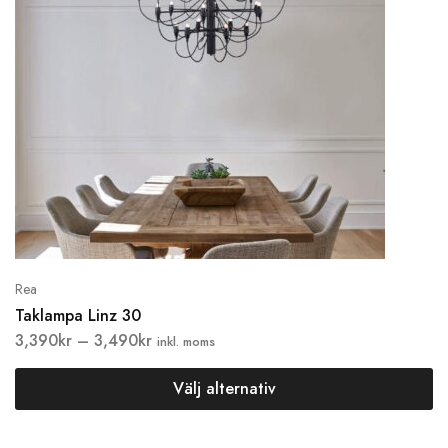
Rea
Taklampa Linz 30
3,390
kr
–
3,490
kr
inkl. moms
Välj alternativ