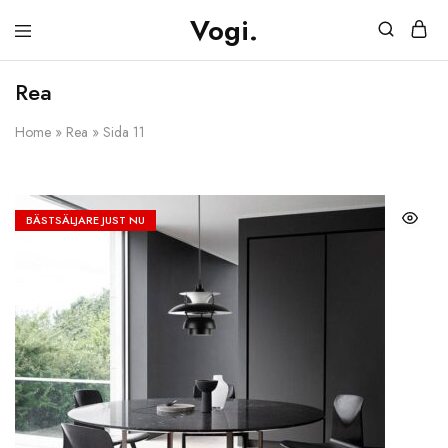
Vogi.
Vogi.se
Möbler
&
Rea
Belysning
Home
»
Rea
»
Sida 11
BÄSTSÄLJARE JUST NU