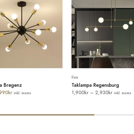
Rea
a Bregenz
Taklampa Regensburg
990
kr
1,900
kr
–
2,930
kr
inkl. moms
inkl. moms