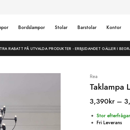
mpor
Bordslampor
Stolar
Barstolar
Kontor
XTRA RABATT PÅ UTVALDA PRODUKTER - ERBJUDANDET GÄLLER I BEGR
Rea
Taklampa L
3,390
kr
–
3
Stor efterfråg
Fri Leverans