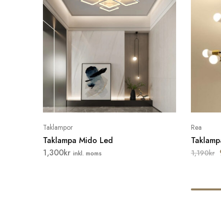
Taklampor
Rea
Taklampa Mido Led
Taklamp
1,300
kr
1,190
kr
inkl. moms