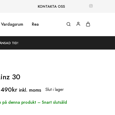
KONTAKTA OSS
Vardagsrum
Rea
ÄNSAD TID!
inz 30
,490
kr
inkl. moms
Slut i lager
an på denna produkt – S
nart slutsåld