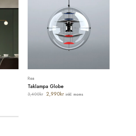
Rea
Rea
Taklampa Globe
Taklam
2,990
kr
1,250
kr
3,400
kr
inkl. moms