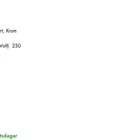
rt, Krom
Volt): 230
j
etsdagar