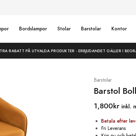
mpor
Bordslampor
Stolar
Barstolar
Kontor
XTRA RABATT PÅ UTVALDA PRODUKTER - ERBJUDANDET GÄLLER I BEGR
Barstolar
Barstol Bol
1,800
kr
inkl.
Betala efter le
Fri Leverans
Köp nu och beta