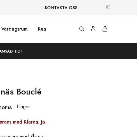
KONTAKTA OSS
Vardagsrum
Rea
ÄNSAD TID!
lnäs Bouclé
 moms
I lager
verans med Klarna
:
Ja
la senare med Klarna