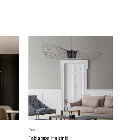
Rea
Rea
Taklampa Helsinki
Taklamp