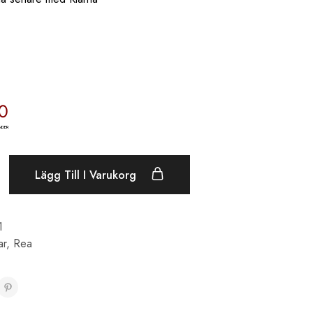
9
NDER
Lägg Till I Varukorg
1
ar
,
Rea