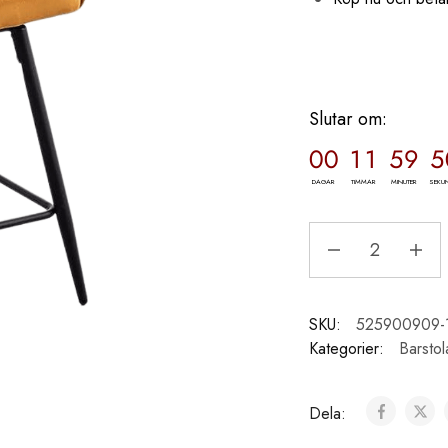
Slutar om:
00
11
59
4
DAGAR
TIMMAR
MINUTER
SEKU
SKU:
525900909-
Kategorier:
Barstol
Dela: