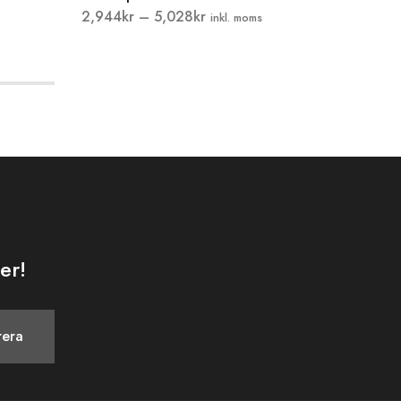
2,944
kr
–
5,028
kr
3,900
kr
inkl. moms
er!