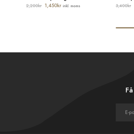
1,450
kr
2,200
kr
3,400
kr
inkl. moms
Få