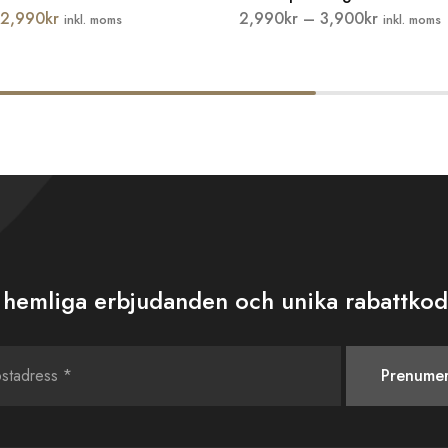
2,990
kr
2,990
kr
–
3,900
kr
inkl. moms
inkl. moms
 hemliga erbjudanden och unika rabattkod