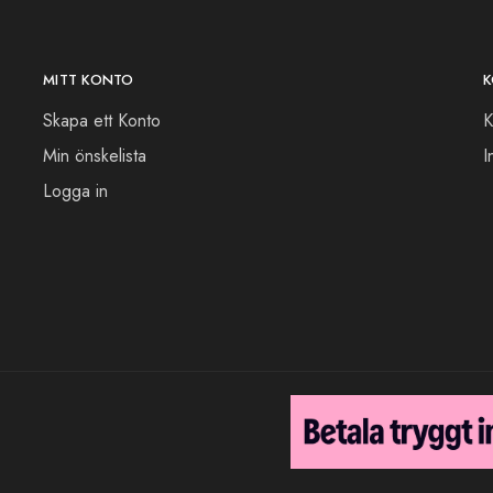
MITT KONTO
K
Skapa ett Konto
K
Min önskelista
I
Logga in