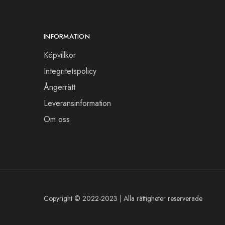
INFORMATION
Köpvillkor
Integritetspolicy
Ångerrätt
Leveransinformation
Om oss
Someone
purchased
Taklampa Linz 18
57 minutes ago
Copyright © 2022-2023 | Alla rättigheter reserverade
View Product