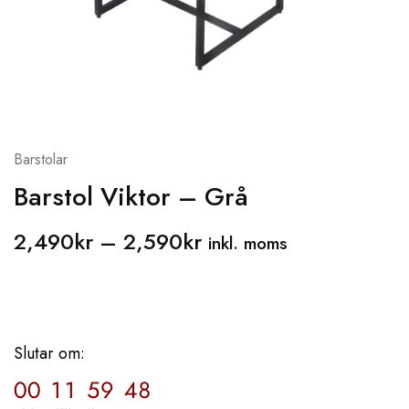
Barstolar
Barstol Viktor – Grå
2,490
kr
–
2,590
kr
inkl. moms
Slutar om:
00
11
59
47