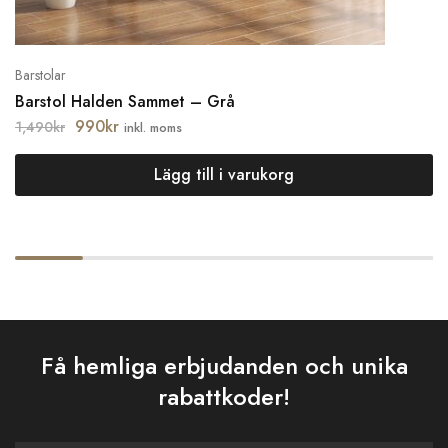
Barstolar
Barstol Halden Sammet – Grå
990
kr
1,490
kr
inkl. moms
Lägg till i varukorg
Få hemliga erbjudanden och unika
rabattkoder!