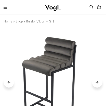
Vogi.
Vogi.se
Möbler
&
Belysning
Home
»
Shop
»
Barstol Viktor – Grå