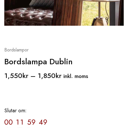
Bordslampor
Bordslampa Dublin
1,550
kr
–
1,850
kr
inkl. moms
Slutar om:
00
11
59
48