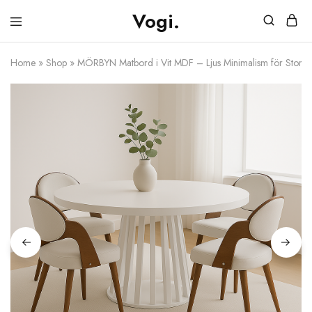
Vogi.
Vogi.se
Möbler
&
Belysning
Home
»
Shop
»
MÖRBYN Matbord i Vit MDF – Ljus Minimalism för Stora S