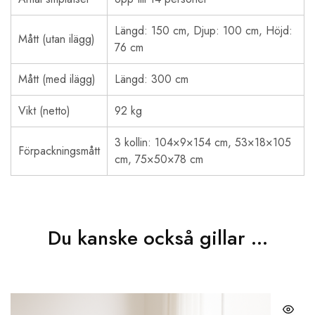
Längd: 150 cm, Djup: 100 cm, Höjd:
Mått (utan ilägg)
76 cm
Mått (med ilägg)
Längd: 300 cm
Vikt (netto)
92 kg
3 kollin: 104×9×154 cm, 53×18×105
Förpackningsmått
cm, 75×50×78 cm
Du kanske också gillar …