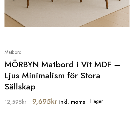
Matbord
MÖRBYN Matbord i Vit MDF –
Ljus Minimalism för Stora
Sällskap
9,695
kr
inkl. moms
I lager
12,595
kr