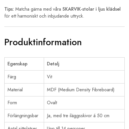
Tips:
Matcha gärna med våra
SKARVIK-stolar i ljus klädsel
för ett harmoniskt och inbjudande uttryck.
Produktinformation
Egenskap
Detalj
Färg
Vit
Material
MDF (Medium Density Fibreboard)
Form
Ovalt
Förlängningsbar
Ja, med tre iläggsskivor á 50 cm
Antal sittplatser
Upp till 14 personer