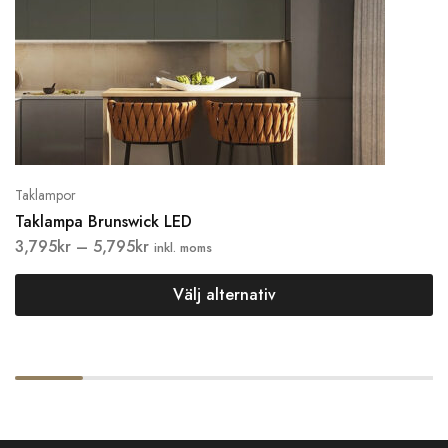
Taklampor
Taklampa Brunswick LED
3,795
kr
–
5,795
kr
inkl. moms
Välj alternativ