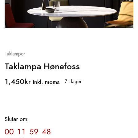
Taklampor
Taklampa Hønefoss
1,450
kr
inkl. moms
7 i lager
Slutar om:
00
11
59
48