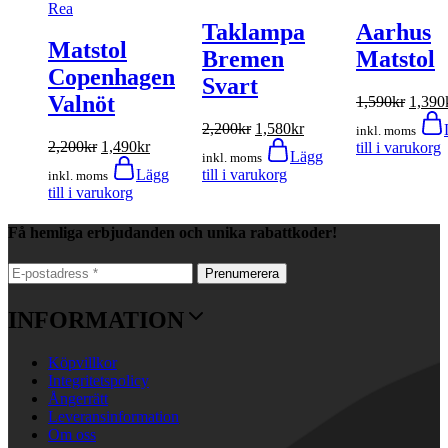
Rea
Taklampa
Aarhus
Matstol
Bremen
Matstol
Copenhagen
Svart
Valnöt
1,590
kr
1,390
2,200
kr
1,580
kr
inkl. moms
2,200
kr
1,490
kr
till i varukorg
Lägg
inkl. moms
Lägg
till i varukorg
inkl. moms
till i varukorg
Få hemliga erbjudanden och unika rabattkoder!
INFORMATION
Köpvillkor
Integritetspolicy
Ångerrätt
Leveransinformation
Om oss