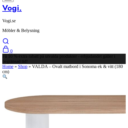
Vogi.
Vogi.se
Möbler & Belysning
0
Få 10 % extra rabatt på utvalda produkter - erbjudandet gäller i
begränsad tid!
Home
»
Shop
»
VALDA – Ovalt matbord i Sonoma ek & vitt (180
cm)