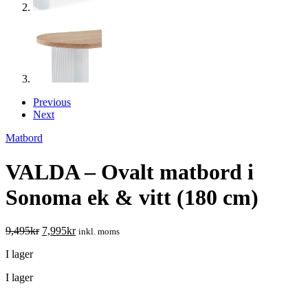
Previous
Next
Matbord
VALDA – Ovalt matbord i
Sonoma ek & vitt (180 cm)
9,495
kr
7,995
kr
inkl. moms
I lager
I lager