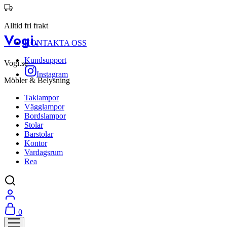
Alltid fri frakt
Vogi.
KONTAKTA OSS
Kundsupport
Vogi.se
Instagram
Möbler & Belysning
Taklampor
Vägglampor
Bordslampor
Stolar
Barstolar
Kontor
Vardagsrum
Rea
0