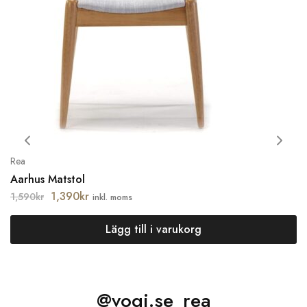
Rea
Aarhus Matstol
1,390
kr
1,590
kr
inkl. moms
Lägg till i varukorg
@vogi.se_rea