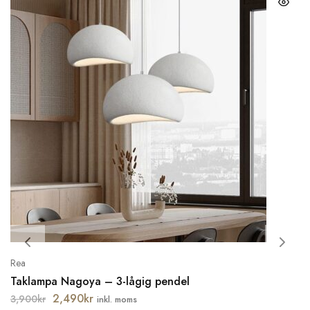
Rea
Taklampa Nagoya – 3-lågig pendel
2,490
kr
3,900
kr
inkl. moms