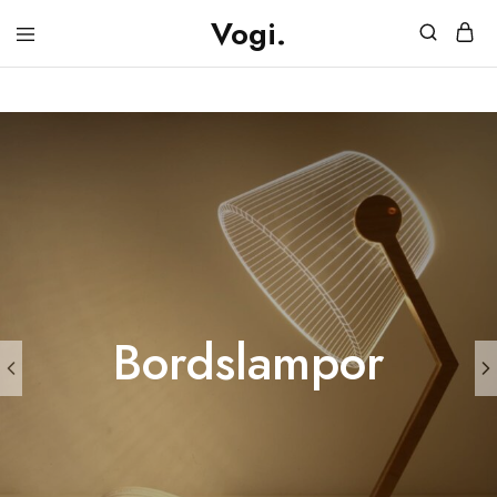
Vogi.
Vogi.se
Möbler
&
Belysning
Bordslampor