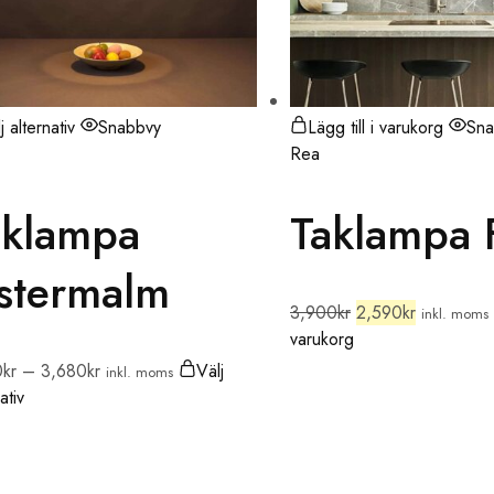
j alternativ
Snabbvy
Lägg till i varukorg
Sna
Rea
aklampa
Taklampa 
stermalm
3,900
kr
2,590
kr
inkl. moms
varukorg
0
kr
–
3,680
kr
Välj
inkl. moms
ativ