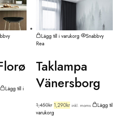
bbvy
Lägg till i varukorg
Snabbvy
Lä
Rea
Rea
Florø
Taklampa
M
Vänersborg
C
Lägg till i
N
1,450
kr
1,290
kr
Lägg till i
inkl. moms
varukorg
2,2
varu