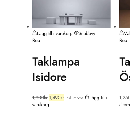
Lägg till i varukorg
Snabbvy
Väl
Rea
Rea
Taklampa
T
Isidore
Ö
1,900
kr
1,490
kr
Lägg till i
1,25
inkl. moms
varukorg
altern