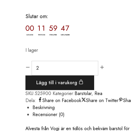
Slutar om:
00
11
59
46
DAGAR
TIMMAR
MINUTER
SEKUNDER
I lager
Lägg till i varukorg
SKU:
525900
Kategorier:
Barstolar
,
Rea
Dela:
Share on Facebook
Share on Twitter
Sha
Beskrivning
Recensioner (0)
Alvesta från Vogi är en tidlös och bekväm barstol fö