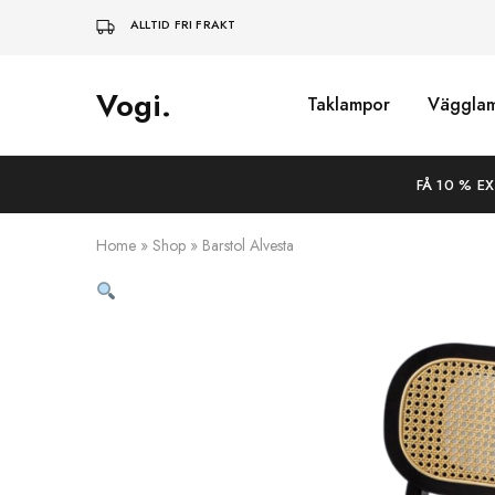
ALLTID FRI FRAKT
Vogi.
Taklampor
Väggla
Vogi.se
Möbler
&
Belysning
FÅ 10 % E
Home
»
Shop
»
Barstol Alvesta