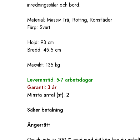
inredningsstilar och bord.
Material: Massiv Trä, Rotting, Konstläder
Färg: Svart
Höjd: 93 cm
Bredd: 45.5 cm
Maxvikt: 135 kg
Leveranstid: 5-7 arbetsdagar
Garanti: 3 år
Minsta antal (st): 2
Säker betalning
Ångerrätt
Om du inte är 100 % nöjd med ditt köp kan du enkelt s