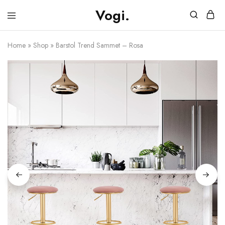
Vogi.
Vogi.se
Möbler
&
Belysning
Home
»
Shop
»
Barstol Trend Sammet – Rosa