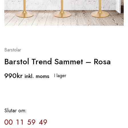
Barstolar
Barstol Trend Sammet – Rosa
990
kr
inkl. moms
I lager
Slutar om:
00
11
59
49