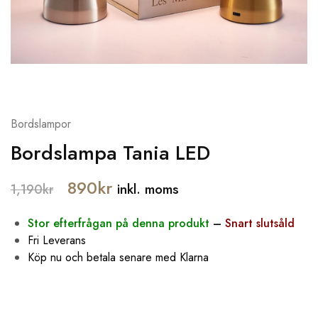
Bordslampor
Bordslampa Tania LED
890
kr
inkl. moms
1,190
kr
Stor efterfrågan på denna produkt
–
S
nart slutsåld
Fri Leverans
Köp nu och betala senare med Klarna