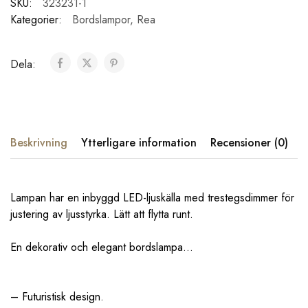
SKU:
323231-1
Kategorier:
Bordslampor
,
Rea
Dela:
Beskrivning
Ytterligare information
Recensioner (0)
Lampan har en inbyggd LED-ljuskälla med trestegsdimmer för
justering av ljusstyrka. Lätt att flytta runt.
En dekorativ och elegant bordslampa…
– F
uturistisk
design.