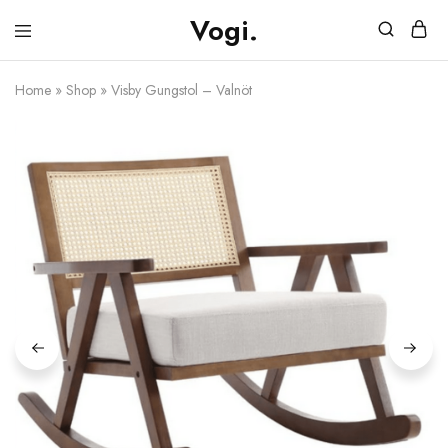
Vogi.
Vogi.se
Möbler
&
Belysning
Home
»
Shop
»
Visby Gungstol – Valnöt